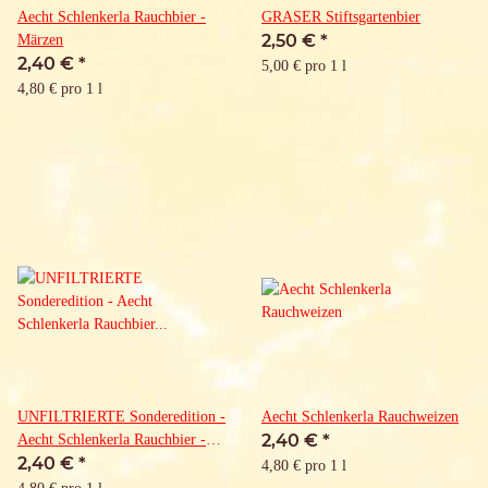
Aecht Schlenkerla Rauchbier -
GRASER Stiftsgartenbier
2,50 €
*
Märzen
2,40 €
*
5,00 € pro 1 l
4,80 € pro 1 l
UNFILTRIERTE Sonderedition -
Aecht Schlenkerla Rauchweizen
2,40 €
*
Aecht Schlenkerla Rauchbier -
2,40 €
*
Märzen
4,80 € pro 1 l