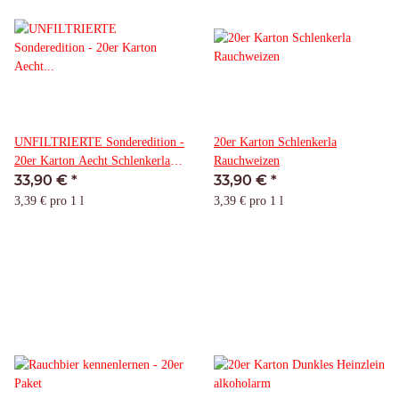
UNFILTRIERTE Sonderedition -
20er Karton Schlenkerla
20er Karton Aecht Schlenkerla
Rauchweizen
33,90 €
*
33,90 €
*
Rauchbier Märzen
3,39 € pro 1 l
3,39 € pro 1 l