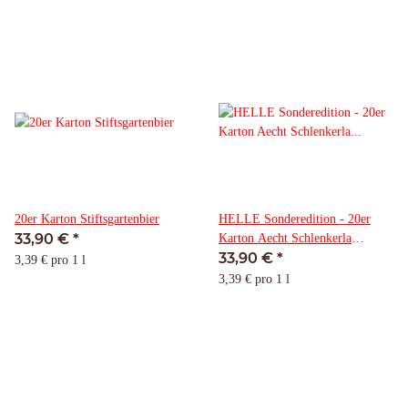
20er Karton Stiftsgartenbier
HELLE Sonderedition - 20er
33,90 €
*
Karton Aecht Schlenkerla
33,90 €
*
Rauchbier Märzen
3,39 € pro 1 l
3,39 € pro 1 l