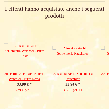
I clienti hanno acquistato anche i seguenti
prodotti
20-scatola Aecht Schlenkerla
20-scatola Aecht Schlenkerla
20-sc
Weichsel - Birra Rossa
Rauchbier
33,90 €
*
33,90 €
*
3,39 € per 1 l
3,39 € per 1 l