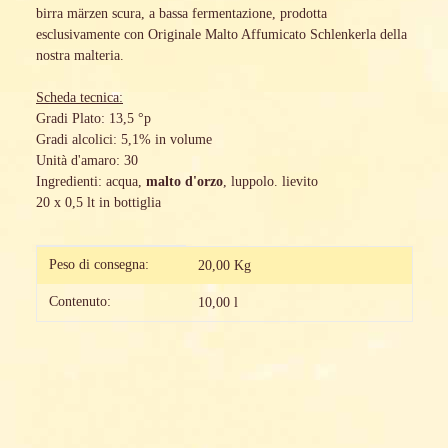
birra märzen scura, a bassa fermentazione, prodotta
esclusivamente con Originale Malto Affumicato Schlenkerla della
nostra malteria.
Scheda tecnica:
Gradi Plato: 13,5 °p
Gradi alcolici: 5,1% in volume
Unità d'amaro: 30
Ingredienti: acqua,
malto d'orzo
, luppolo. lievito
20 x 0,5 lt in bottiglia
#productDetails.itemInformation#
#productDetails.itemValue#
Peso di consegna:
20,00 Kg
Contenuto:
10,00 l