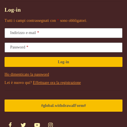
Log-in
Tutti i campi contrassegnati con
*
sono obbligatori.
Indirizzo e-mail
Password
Log-in
Ho dimenticato la password
Lei è nuovo qui?
Effettuare ora la registrazione
#global.withdrawalForm#