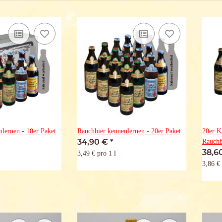
lernen - 10er Paket
Rauchbier kennenlernen - 20er Paket
20er K
34,90 €
*
Rauchb
38,6
3,49 € pro 1 l
3,86 € 