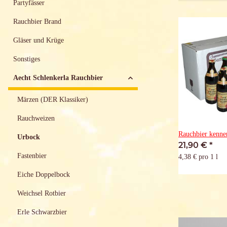
Partyfässer
Rauchbier Brand
Gläser und Krüge
Sonstiges
Aecht Schlenkerla Rauchbier
Märzen (DER Klassiker)
Rauchweizen
Rauchbier kennen
Urbock
21,90 €
*
Fastenbier
4,38 € pro 1 l
Eiche Doppelbock
Weichsel Rotbier
Erle Schwarzbier