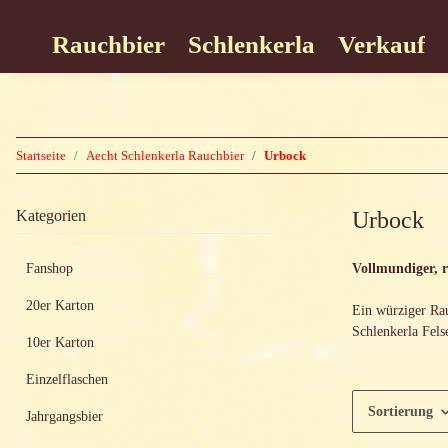
Rauchbier
Schlenkerla
Verkauf
Startseite
Aecht Schlenkerla Rauchbier
Urbock
Kategorien
Urbock
Fanshop
Vollmundiger, 
20er Karton
Ein würziger Rau
Schlenkerla Fels
10er Karton
Einzelflaschen
Sortierung
Jahrgangsbier