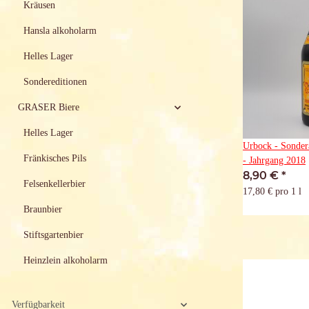
Kräusen
Hansla alkoholarm
Helles Lager
Sondereditionen
GRASER Biere
Helles Lager
Urbock - Sondera
Fränkisches Pils
- Jahrgang 2018
8,90 €
*
Felsenkellerbier
17,80 € pro 1 l
Braunbier
Stiftsgartenbier
Heinzlein alkoholarm
Verfügbarkeit