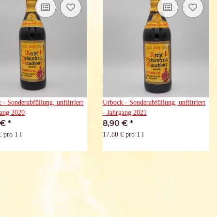
 - Sonderabfüllung, unfiltriert
Urbock - Sonderabfüllung, unfiltriert
gang 2020
- Jahrgang 2021
 €
*
8,90 €
*
 pro 1 l
17,80 € pro 1 l