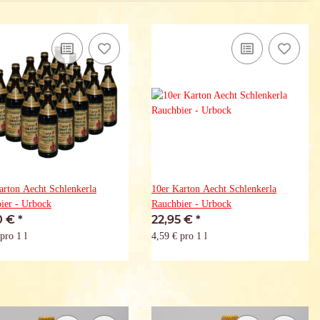
arton Aecht Schlenkerla
10er Karton Aecht Schlenkerla
ier - Urbock
Rauchbier - Urbock
0 €
*
22,95 €
*
pro 1 l
4,59 € pro 1 l