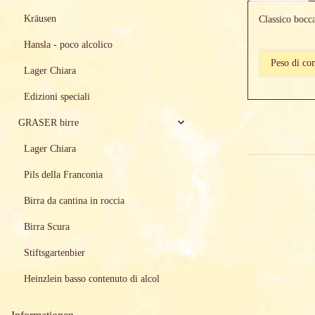
Kräusen
Classico bocca
Hansla - poco alcolico
#productD
#productD
Peso di co
Lager Chiara
Edizioni speciali
GRASER birre
Lager Chiara
Pils della Franconia
Birra da cantina in roccia
Birra Scura
Stiftsgartenbier
Heinzlein basso contenuto di alcol