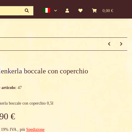
0,00 €
lenkerla boccale con coperchio
 articolo:
47
kerla boccale con coperchio 0,5l
90 €
 19% IVA , più
Spedizione