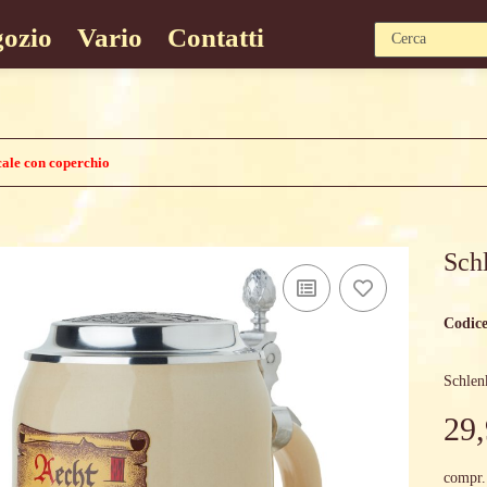
ozio
Vario
Contatti
cale con coperchio
Sch
Codice
Schlen
29,
compr.