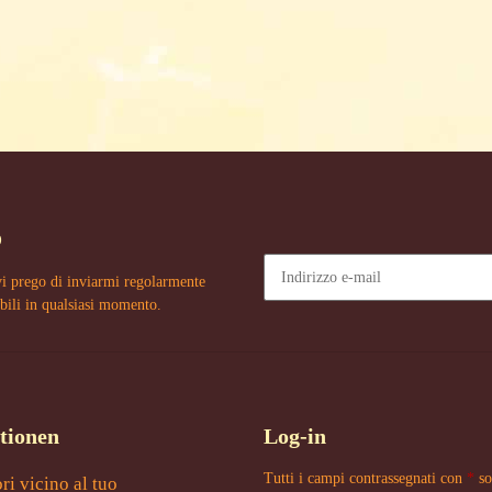
o
vi prego di inviarmi regolarmente
bili in qualsiasi momento.
Newsletter Sottoscrivere l'abboname
tionen
Log-in
Tutti i campi contrassegnati con
*
so
ori vicino al tuo