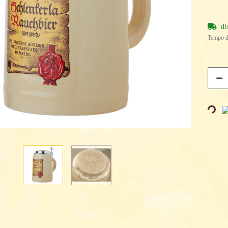
di
Tempo d
Loading..