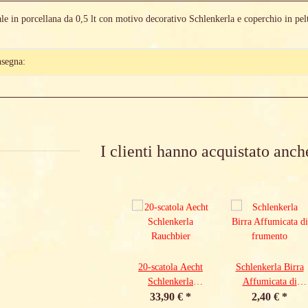
le in porcellana da 0,5 lt con motivo decorativo Schlenkerla e coperchio in pelt
etails.itemInformation#
etails.itemValue#
nsegna:
I clienti hanno acquistato anch
20-scatola Aecht
Schlenkerla Birra
Schlenkerla
Affumicata di
33,90 €
Rauchbier
*
frumento
2,40 €
*