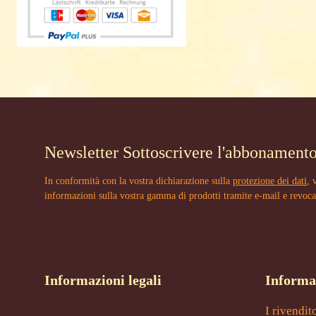
Newsletter Sottoscrivere l'abbonament
In conformità con la vostra dichiarazione sulla
protezione dei dati
, 
informazioni sulla vostra gamma di prodotti tramite e-mail e revoca
Informazioni legali
Informa
I rivendit