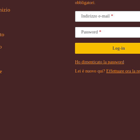
obbligatori.
nizio
Indirizzo e-mail
Password
to
o
Log-in
Ho dimenticato la password
e
Lei è nuovo qui?
Effettuare ora la r