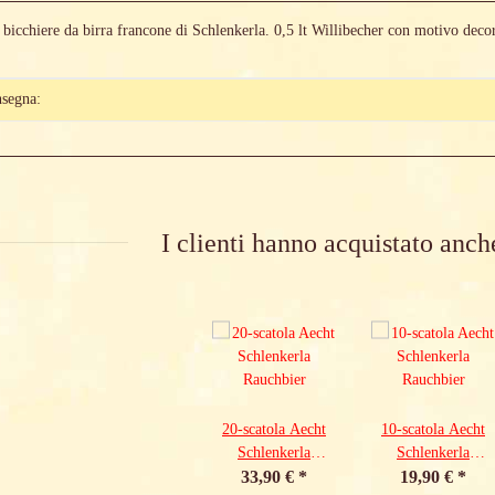
e bicchiere da birra francone di Schlenkerla. 0,5 lt Willibecher con motivo dec
etails.itemInformation#
etails.itemValue#
nsegna:
I clienti hanno acquistato anch
20-scatola Aecht
10-scatola Aecht
Schlenkerla
Schlenkerla
33,90 €
Rauchbier
*
19,90 €
Rauchbier
*