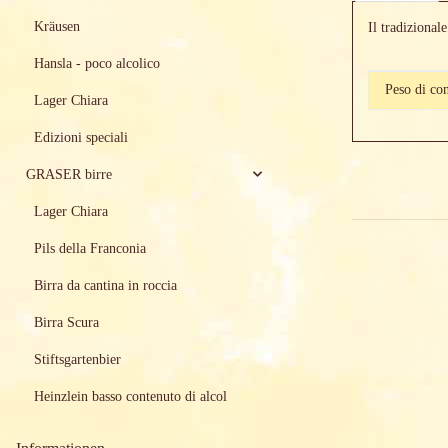
Kräusen
Il tradizional
Hansla - poco alcolico
#productD
#productD
Peso di co
Lager Chiara
Edizioni speciali
GRASER birre
Lager Chiara
Pils della Franconia
Birra da cantina in roccia
Birra Scura
Stiftsgartenbier
Heinzlein basso contenuto di alcol