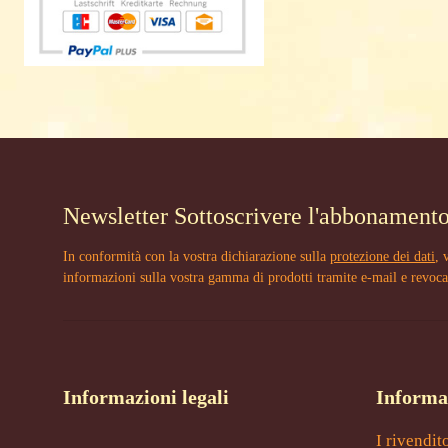
Newsletter Sottoscrivere l'abbonament
In conformità con la vostra dichiarazione sulla
protezione dei dati
, 
informazioni sulla vostra gamma di prodotti tramite e-mail e revoca
Informazioni legali
Informa
I rivendit