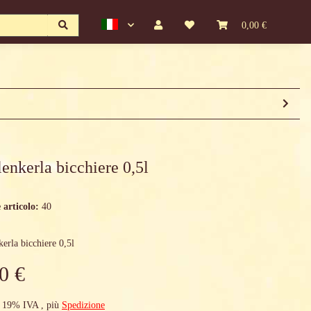
0,00 €
enkerla bicchiere 0,5l
 articolo:
40
erla bicchiere 0,5l
0 €
 19% IVA , più
Spedizione