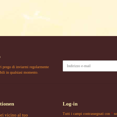
o
vi prego di inviarmi regolarmente
bili in qualsiasi momento.
Newsletter Sottoscrivere l'abboname
tionen
Log-in
Tutti i campi contrassegnati con
*
so
ori vicino al tuo