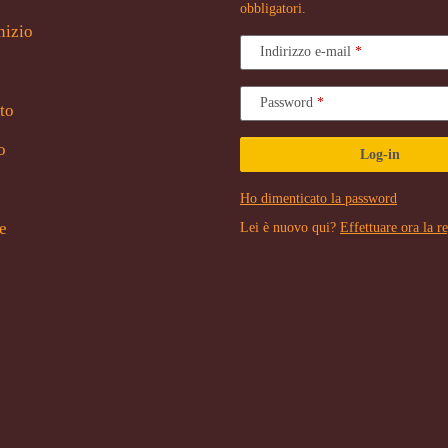
obbligatori.
nizio
Indirizzo e-mail
Password
to
o
Log-in
Ho dimenticato la password
e
Lei è nuovo qui?
Effettuare ora la r