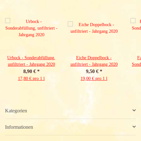
Urbock - Sonderabfüllung,
Eiche Doppelbock -
Fa
unfiltriert - Jahrgang 2020
unfiltriert - Jahrgang 2020
Sond
8,90 €
*
9,50 €
*
17,80 € pro 1 l
19,00 € pro 1 l
Kategorien
Informationen