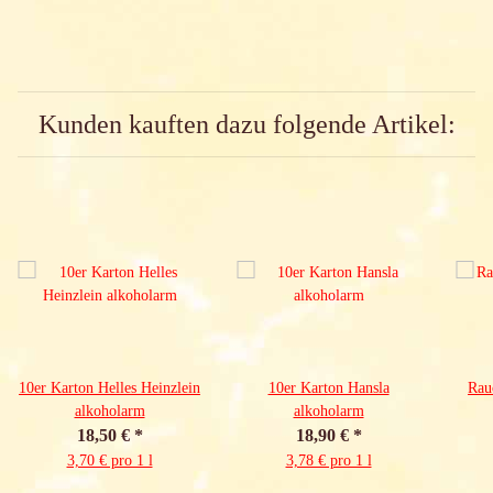
Kunden kauften dazu folgende Artikel:
10er Karton Helles Heinzlein
10er Karton Hansla
Rau
alkoholarm
alkoholarm
18,50 €
*
18,90 €
*
3,70 € pro 1 l
3,78 € pro 1 l