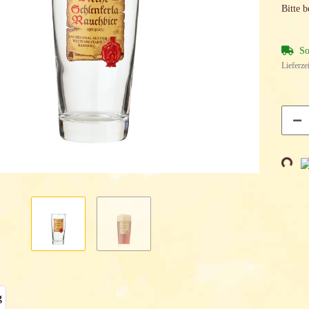
Bitte 
So
Lieferze
Loadin
g