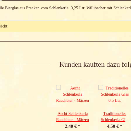
elle Bierglas aus Franken vom Schlenkerla. 0,25 Ltr. Willibecher mit Schlenkerl
genschaft
icht:
Kunden kauften dazu fol
Aecht Schlenkerla
Traditionelles
Rauchbier - Märzen
Schlenkerla Glas
2,40 €
*
4,50 €
0,5 Ltr.
*