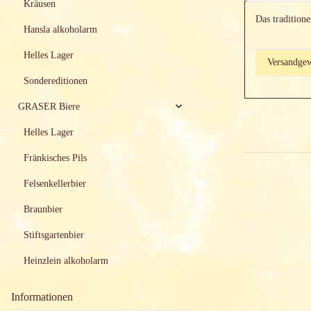
Kräusen
Das tradition
Hansla alkoholarm
Helles Lager
Produktei
Wert
Versandgew
Sondereditionen
GRASER Biere
Helles Lager
Fränkisches Pils
Felsenkellerbier
Braunbier
Stiftsgartenbier
Heinzlein alkoholarm
Informationen