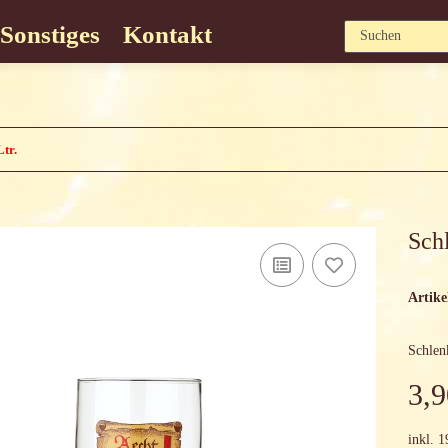
Sonstiges
Kontakt
Ltr.
Schl
Artik
Schlen
3,9
inkl. 