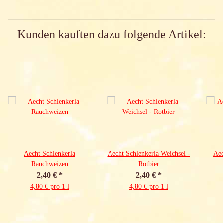
Kunden kauften dazu folgende Artikel:
Aecht Schlenkerla
Aecht Schlenkerla Weichsel -
Aec
Rauchweizen
Rotbier
2,40 €
*
2,40 €
*
4,80 € pro 1 l
4,80 € pro 1 l