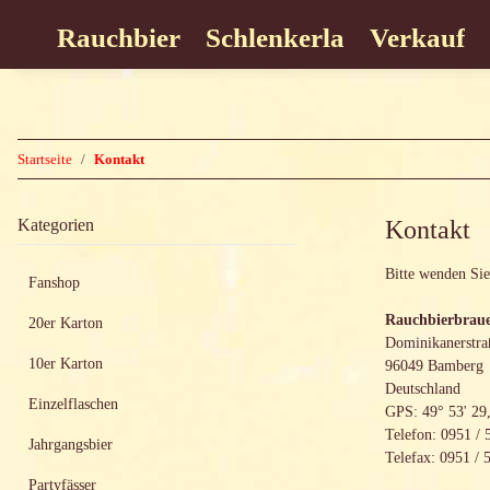
Rauchbier
Schlenkerla
Verkauf
Startseite
Kontakt
Kategorien
Kontakt
Bitte wenden Sie
Fanshop
Rauchbierbraue
20er Karton
Dominikanerstra
10er Karton
96049 Bamberg
Deutschland
Einzelflaschen
GPS: 49° 53' 29,
Telefon: 0951 / 
Jahrgangsbier
Telefax: 0951 / 
Partyfässer