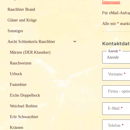
Impressum
Rauchbier Brand
Für eMail-Anfrag
Gläser und Krüge
Alle mit
*
markie
Sonstiges
Aecht Schlenkerla Rauchbier
Kontaktda
Anrede
Märzen (DER Klassiker)
Rauchweizen
Urbock
Vorname
Fastenbier
Firma
- opti
Eiche Doppelbock
Weichsel Rotbier
E-Mail
Erle Schwarzbier
Telefon
Kräusen