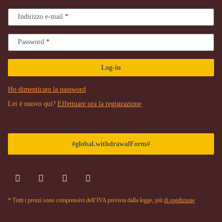
Indirizzo e-mail
Password
Log-in
Ho dimenticato la password
Lei è nuovo qui?
Effettuare ora la registrazione
#global.withdrawalForm#
* Tutti i prezzi sono comprensivi dell’IVA prevista dalla legge, più
di spedizione