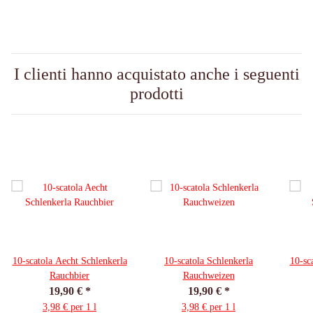
I clienti hanno acquistato anche i seguenti
prodotti
10-scatola Aecht Schlenkerla
10-scatola Schlenkerla
10-sc
Rauchbier
Rauchweizen
19,90 €
*
19,90 €
*
3,98 € per 1 l
3,98 € per 1 l