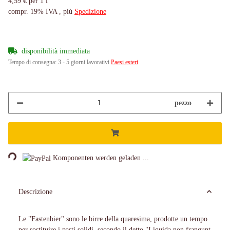
4,59 € per 1 l
compr. 19% IVA , più
Spedizione
disponibilità immediata
Tempo di consegna:
3 - 5 giorni lavorativi
Paesi esteri
pezzo
ding...
Komponenten werden geladen ...
Descrizione
Le "Fastenbier" sono le birre della quaresima, prodotte un tempo
per sostituire i pasti solidi, secondo il detto "Liquida non frangunt