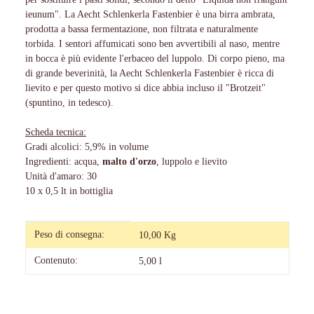
ieunum". La Aecht Schlenkerla Fastenbier è una birra ambrata,
prodotta a bassa fermentazione, non filtrata e naturalmente
torbida. I sentori affumicati sono ben avvertibili al naso, mentre
in bocca è più evidente l'erbaceo del luppolo. Di corpo pieno, ma
di grande beverinità, la Aecht Schlenkerla Fastenbier è ricca di
lievito e per questo motivo si dice abbia incluso il "Brotzeit"
(spuntino, in tedesco).
Scheda tecnica:
Gradi alcolici: 5,9% in volume
Ingredienti: acqua,
malto d'orzo
, luppolo e lievito
Unità d'amaro: 30
10 x 0,5 lt in bottiglia
#productDetails.itemInformation#
#productDetails.itemValue#
Peso di consegna:
10,00 Kg
Contenuto:
5,00 l